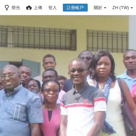
燈光
上傳
登入
註冊帳戶
關於
ZH (TW)