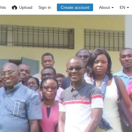
ghts
Upload
Sign in
Create account
About
EN