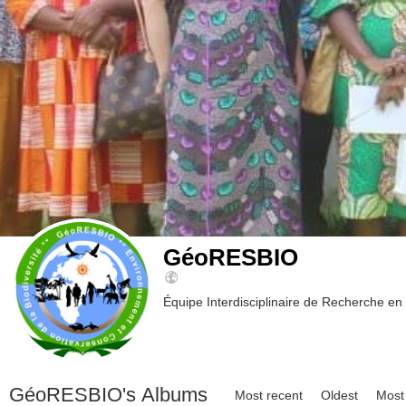
GéoRESBIO
Équipe Interdisciplinaire de Recherche en
GéoRESBIO's Albums
Most recent
Oldest
Most